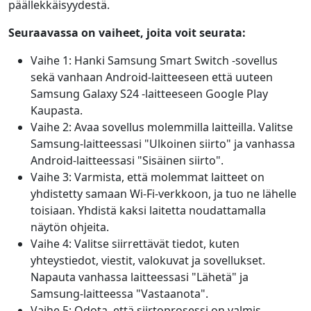
päällekkäisyydestä.
Seuraavassa on vaiheet, joita voit seurata:
Vaihe 1: Hanki Samsung Smart Switch -sovellus
sekä vanhaan Android-laitteeseen että uuteen
Samsung Galaxy S24 -laitteeseen Google Play
Kaupasta.
Vaihe 2: Avaa sovellus molemmilla laitteilla. Valitse
Samsung-laitteessasi "Ulkoinen siirto" ja vanhassa
Android-laitteessasi "Sisäinen siirto".
Vaihe 3: Varmista, että molemmat laitteet on
yhdistetty samaan Wi-Fi-verkkoon, ja tuo ne lähelle
toisiaan. Yhdistä kaksi laitetta noudattamalla
näytön ohjeita.
Vaihe 4: Valitse siirrettävät tiedot, kuten
yhteystiedot, viestit, valokuvat ja sovellukset.
Napauta vanhassa laitteessasi "Lähetä" ja
Samsung-laitteessa "Vastaanota".
Vaihe 5: Odota, että siirtoprosessi on valmis.