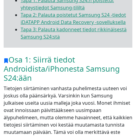
Tapa 1: Palauta Samsung S24:n poistetut
yhteystiedot Samsung-tililtä
Tapa 2: Palauta poistetut Samsung S24 -tiedot
iDATAPP Android Data Recovery -sovelluksella
Tapa 3: Palauta kadonneet tiedot rikkinäisestä
Samsung S24:stä
Osa 1: Siirrä tiedot
Androidista/iPhonesta Samsung
S24:ään
Tietojen siirtäminen vanhasta puhelimesta uuteen voi
joskus olla päänsärkyä. Varsinkin kun Samsung
julkaisee useita uusia malleja joka vuosi. Monet ihmiset
ovat innoissaan päivittääkseen uusimpaan
älypuhelimeen, mutta olemme havainneet, että kaikkien
tietojesi siirtäminen voi kestää muutamasta tunnista
muutamaan päivään. Tämä voi olla merkittävä este