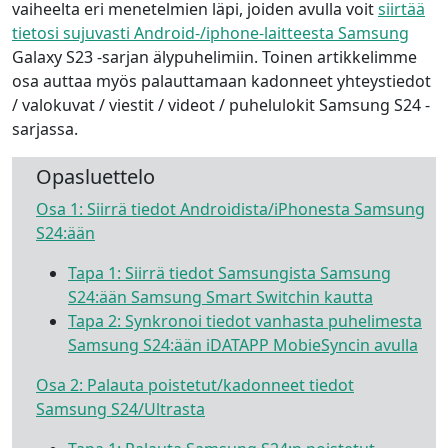
vaiheelta eri menetelmien läpi, joiden avulla voit
siirtää
tietosi sujuvasti Android-/iphone-laitteesta Samsung
Galaxy S23 -sarjan älypuhelimiin. Toinen artikkelimme
osa auttaa myös palauttamaan kadonneet yhteystiedot
/ valokuvat / viestit / videot / puhelulokit Samsung S24 -
sarjassa.
Opasluettelo
Osa 1: Siirrä tiedot Androidista/iPhonesta Samsung
S24:ään
Tapa 1: Siirrä tiedot Samsungista Samsung
S24:ään Samsung Smart Switchin kautta
Tapa 2: Synkronoi tiedot vanhasta puhelimesta
Samsung S24:ään iDATAPP MobieSyncin avulla
Osa 2: Palauta poistetut/kadonneet tiedot
Samsung S24/Ultrasta