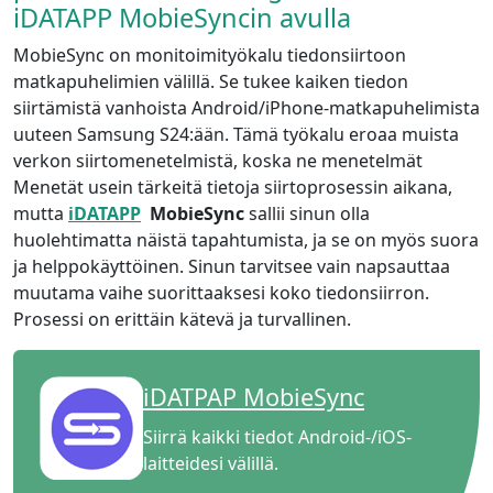
iDATAPP MobieSyncin avulla
MobieSync on monitoimityökalu tiedonsiirtoon
matkapuhelimien välillä. Se tukee kaiken tiedon
siirtämistä vanhoista Android/iPhone-matkapuhelimista
uuteen Samsung S24:ään. Tämä työkalu eroaa muista
verkon siirtomenetelmistä, koska ne menetelmät
Menetät usein tärkeitä tietoja siirtoprosessin aikana,
mutta
iDATAPP
MobieSync
sallii sinun olla
huolehtimatta näistä tapahtumista, ja se on myös suora
ja helppokäyttöinen. Sinun tarvitsee vain napsauttaa
muutama vaihe suorittaaksesi koko tiedonsiirron.
Prosessi on erittäin kätevä ja turvallinen.
iDATPAP MobieSync
Siirrä kaikki tiedot Android-/iOS-
laitteidesi välillä.