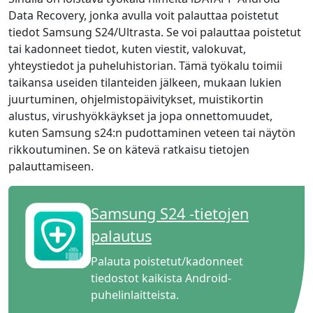
Data Recovery, jonka avulla voit palauttaa poistetut
tiedot Samsung S24/Ultrasta. Se voi palauttaa poistetut
tai kadonneet tiedot, kuten viestit, valokuvat,
yhteystiedot ja puheluhistorian. Tämä työkalu toimii
taikansa useiden tilanteiden jälkeen, mukaan lukien
juurtuminen, ohjelmistopäivitykset, muistikortin
alustus, virushyökkäykset ja jopa onnettomuudet,
kuten Samsung s24:n pudottaminen veteen tai näytön
rikkoutuminen. Se on kätevä ratkaisu tietojen
palauttamiseen.
Language Switch
English
Nederlands
Tiếng Việt
Samsung S24 -tietojen
palautus
日本
Español
Português
Palauta poistetut/kadonneet
Deutsche
Français
Italiano
tiedostot kaikista Android-
Norsk
Suomalainen
Svenska
puhelinlaitteista.