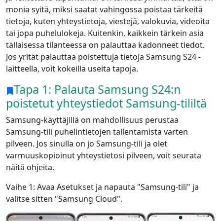
monia syitä, miksi saatat vahingossa poistaa tärkeitä
tietoja, kuten yhteystietoja, viestejä, valokuvia, videoita
tai jopa puhelulokeja. Kuitenkin, kaikkein tärkein asia
tällaisessa tilanteessa on palauttaa kadonneet tiedot.
Jos yrität palauttaa poistettuja tietoja Samsung S24 -
laitteella, voit kokeilla useita tapoja.
Tapa 1: Palauta Samsung S24:n
poistetut yhteystiedot Samsung-tililtä
Samsung-käyttäjillä on mahdollisuus perustaa
Samsung-tili puhelintietojen tallentamista varten
pilveen. Jos sinulla on jo Samsung-tili ja olet
varmuuskopioinut yhteystietosi pilveen, voit seurata
näitä ohjeita.
Vaihe 1: Avaa Asetukset ja napauta "Samsung-tili" ja
valitse sitten "Samsung Cloud".