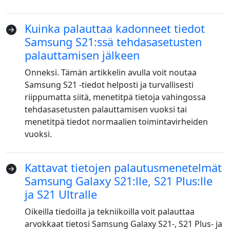
Kuinka palauttaa kadonneet tiedot
Samsung S21:ssä tehdasasetusten
palauttamisen jälkeen
Onneksi. Tämän artikkelin avulla voit noutaa
Samsung S21 -tiedot helposti ja turvallisesti
riippumatta siitä, menetitpä tietoja vahingossa
Language Switch
tehdasasetusten palauttamisen vuoksi tai
menetitpä tiedot normaalien toimintavirheiden
English
Nederlands
Tiếng Việt
vuoksi.
日本
Español
Português
Deutsche
Français
Italiano
Kattavat tietojen palautusmenetelmät
Samsung Galaxy S21:lle, S21 Plus:lle
Norsk
Suomalainen
Svenska
ja S21 Ultralle
Dansk
Ελληνικά
Türk
Oikeilla tiedoilla ja tekniikoilla voit palauttaa
arvokkaat tietosi Samsung Galaxy S21-, S21 Plus- ja
русский
हिंदी
தமிழ்