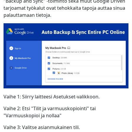
"Backup and Sync" -toiminto sekä muut Google Driven
tarjoamat työkalut ovat tehokkaita tapoja auttaa sinua
palauttamaan tietoja.
Vaihe 1: Siirry laitteesi Asetukset-valikkoon.
Vaihe 2: Etsi "Tilit ja varmuuskopiointi" tai
"Varmuuskopioi ja nollaa"
Vaihe 3: Valitse asianmukainen tili.