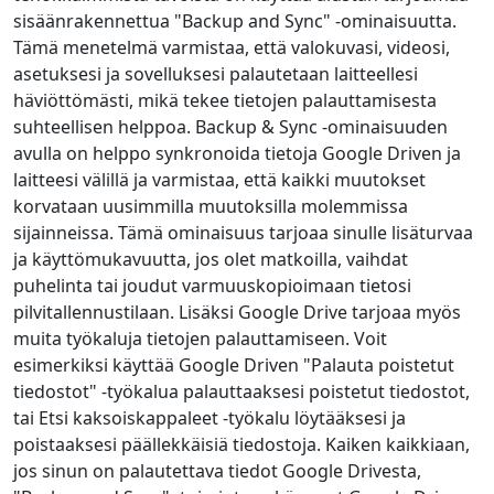
sisäänrakennettua "Backup and Sync" -ominaisuutta.
Tämä menetelmä varmistaa, että valokuvasi, videosi,
asetuksesi ja sovelluksesi palautetaan laitteellesi
häviöttömästi, mikä tekee tietojen palauttamisesta
suhteellisen helppoa. Backup & Sync -ominaisuuden
avulla on helppo synkronoida tietoja Google Driven ja
laitteesi välillä ja varmistaa, että kaikki muutokset
korvataan uusimmilla muutoksilla molemmissa
sijainneissa. Tämä ominaisuus tarjoaa sinulle lisäturvaa
ja käyttömukavuutta, jos olet matkoilla, vaihdat
puhelinta tai joudut varmuuskopioimaan tietosi
pilvitallennustilaan. Lisäksi Google Drive tarjoaa myös
muita työkaluja tietojen palauttamiseen. Voit
esimerkiksi käyttää Google Driven "Palauta poistetut
tiedostot" -työkalua palauttaaksesi poistetut tiedostot,
tai Etsi kaksoiskappaleet -työkalu löytääksesi ja
poistaaksesi päällekkäisiä tiedostoja. Kaiken kaikkiaan,
jos sinun on palautettava tiedot Google Drivesta,