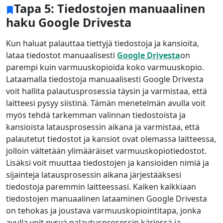
Tapa 5: Tiedostojen manuaalinen
haku Google Drivesta
Kun haluat palauttaa tiettyjä tiedostoja ja kansioita,
lataa tiedostot manuaalisesti
Google Drivesta
on
parempi kuin varmuuskopioida koko varmuuskopio.
Lataamalla tiedostoja manuaalisesti Google Drivesta
voit hallita palautusprosessia täysin ja varmistaa, että
laitteesi pysyy siistinä. Tämän menetelmän avulla voit
myös tehdä tarkemman valinnan tiedostoista ja
kansioista latausprosessin aikana ja varmistaa, että
palautetut tiedostot ja kansiot ovat olemassa laitteessa,
jolloin vältetään ylimääräiset varmuuskopiotiedostot.
Lisäksi voit muuttaa tiedostojen ja kansioiden nimiä ja
sijainteja latausprosessin aikana järjestääksesi
tiedostoja paremmin laitteessasi. Kaiken kaikkiaan
tiedostojen manuaalinen lataaminen Google Drivesta
on tehokas ja joustava varmuuskopiointitapa, jonka
avulla voit pysyä palautusprosessin kärjessä ja