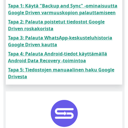
Tapa 1: Käytä "Backup and Sync" -ominaisuutta
Google Driven varmuuskopion palauttamiseen
Tapa 2: Palauta poistetut tiedostot Google
Driven roskakorista
Tapa 3: Palauta WhatsApp-keskusteluhistoria
Google Driven kautta
Tapa 4: Palauta Android-tiedot käyttämällä
Android Data Recovery -toimintoa
Tapa 5: Tiedostojen manuaalinen haku Google
Drivesta