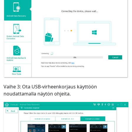
Language Switch
English
Nederlands
Tiếng Việt
日本
Español
Português
Deutsche
Français
Italiano
Norsk
Suomalainen
Svenska
Dansk
Ελληνικά
Türk
русский
हिंदी
தமிழ்
Vaihe 3: Ota USB-virheenkorjaus käyttöön
noudattamalla näytön ohjeita.
Bahasa Melayu
ไทย
한국어
Română
Polskie
қазақ
Gaeilge
繁體中文