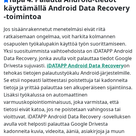
käyttämällä Android Data Recovery
-toimintoa
Jos sisäänrakennetut menetelmäsi eivät riitä
ratkaisemaan ongelmaa, voit harkita kolmannen
osapuolen työkalupakin käyttöä työn suorittamiseen.
Yksi suosituimmista vaihtoehdoista on iDATAPP Android
Data Recovery, jonka avulla voit palauttaa tiedot Google
Drivesta sujuvasti.
iDATAPP Android Data Recovery
on
tehokas tietojen palautustyökalu Android-järjestelmille.
Se etsii nopeasti laitteestasi poistettuja tai kadonneita
tietoja ja yrittää palauttaa sen alkuperäiseen sijaintiinsa.
Lisäksi työkalussa on automaattinen
varmuuskopiointiominaisuus, joka varmistaa, että
tietosi eivät katoa, jos ne poistetaan vahingossa tai
vioittuvat. iDATAPP Android Data Recovery -sovelluksen
avulla voit helposti palauttaa Google Drivesta
kadonneita kuvia, videoita, ääniä, asiakirjoja ja muun