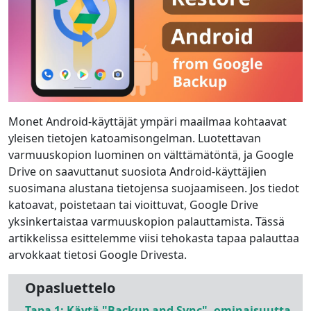
Monet Android-käyttäjät ympäri maailmaa kohtaavat
yleisen tietojen katoamisongelman. Luotettavan
varmuuskopion luominen on välttämätöntä, ja Google
Drive on saavuttanut suosiota Android-käyttäjien
suosimana alustana tietojensa suojaamiseen. Jos tiedot
katoavat, poistetaan tai vioittuvat, Google Drive
yksinkertaistaa varmuuskopion palauttamista. Tässä
artikkelissa esittelemme viisi tehokasta tapaa palauttaa
arvokkaat tietosi Google Drivesta.
Opasluettelo
Tapa 1: Käytä "Backup and Sync" -ominaisuutta