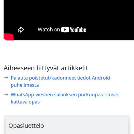
Aiheeseen liittyvät artikkelit
Palauta poistetut/kadonneet tiedot Android-
puhelimesta
WhatsApp-viestien salauksen purkuopas: Uusin
kattava opas
Opasluettelo