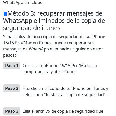
Norsk
Suomalainen
Svenska
WhatsApp en iCloud.
Método 3: recuperar mensajes de
Dansk
Ελληνικά
Türk
WhatsApp eliminados de la copia de
русский
हिंदी
தமிழ்
seguridad de iTunes
Bahasa Melayu
ไทย
한국어
Si ha realizado una copia de seguridad de su iPhone
15/15 Pro/Max en iTunes, puede recuperar sus
Română
Polskie
қазақ
mensajes de WhatsApp eliminados siguiendo estos
Gaeilge
繁體中文
pasos:
Paso 1
Conecta tu iPhone 15/15 Pro/Max a tu
computadora y abre iTunes.
Paso 2
Haz clic en el icono de tu iPhone en iTunes y
selecciona "Restaurar copia de seguridad".
Paso 3
Elija el archivo de copia de seguridad que