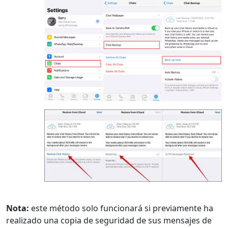
Cambio de idioma
English
Nederlands
Tiếng Việt
日本
Español
Português
Nota:
este método solo funcionará si previamente ha
Deutsche
Français
Italiano
realizado una copia de seguridad de sus mensajes de