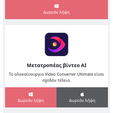
Dansk
Δωρεάν λήψη
हिंदी
한국어
Gaeilge
Μετατροπέας βίντεο AI
Το ολοκαίνουργιο Video Converter Ultimate είναι
σχεδόν τέλειο.
Δωρεάν λήψη
Δωρεάν λήψη