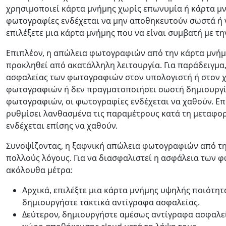
Ελληνικά
Türk
χρησιμοποιεί κάρτα μνήμης χωρίς επωνυμία ή κάρτα μνή
φωτογραφίες ενδέχεται να μην αποθηκευτούν σωστά ή ν
தமிழ்
Bahasa Melayu
επιλέξετε μια κάρτα μνήμης που να είναι συμβατή με τη
Română
Polskie
Επιπλέον, η απώλεια φωτογραφιών από την κάρτα μνήμ
προκληθεί από ακατάλληλη λειτουργία. Για παράδειγμα
繁體中文
ασφαλείας των φωτογραφιών στον υπολογιστή ή στον χ
φωτογραφιών ή δεν πραγματοποιήσει σωστή δημιουργί
φωτογραφιών, οι φωτογραφίες ενδέχεται να χαθούν. Επι
ρυθμίσει λανθασμένα τις παραμέτρους κατά τη μεταφο
ενδέχεται επίσης να χαθούν.
Συνοψίζοντας, η ξαφνική απώλεια φωτογραφιών από την
πολλούς λόγους. Για να διασφαλιστεί η ασφάλεια των φ
ακόλουθα μέτρα:
Αρχικά, επιλέξτε μια κάρτα μνήμης υψηλής ποιότητ
δημιουργήστε τακτικά αντίγραφα ασφαλείας.
Δεύτερον, δημιουργήστε αμέσως αντίγραφα ασφαλε