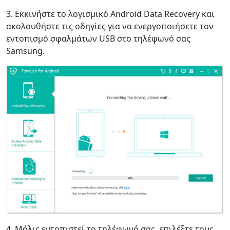
3. Εκκινήστε το λογισμικό Android Data Recovery και
ακολουθήστε τις οδηγίες για να ενεργοποιήσετε τον
εντοπισμό σφαλμάτων USB στο τηλέφωνό σας
Samsung.
Language Switch
English
Nederlands
Tiếng Việt
日本
Español
Português
Deutsche
Français
Italiano
4. Μόλις εντοπιστεί το τηλέφωνό σας, επιλέξτε τους