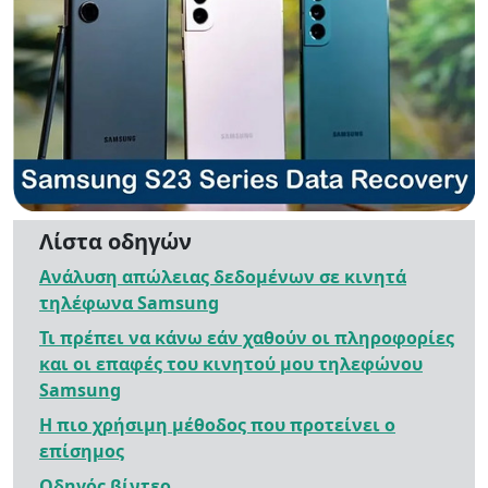
Λίστα οδηγών
Ανάλυση απώλειας δεδομένων σε κινητά
τηλέφωνα Samsung
Τι πρέπει να κάνω εάν χαθούν οι πληροφορίες
και οι επαφές του κινητού μου τηλεφώνου
Samsung
Η πιο χρήσιμη μέθοδος που προτείνει ο
επίσημος
Οδηγός βίντεο