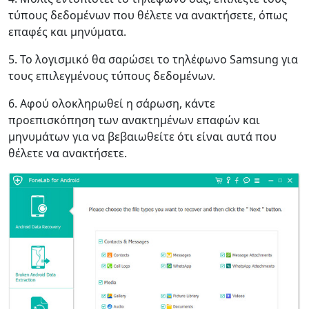
τύπους δεδομένων που θέλετε να ανακτήσετε, όπως
Norsk
Suomalainen
Svenska
επαφές και μηνύματα.
Dansk
Ελληνικά
Türk
5. Το λογισμικό θα σαρώσει το τηλέφωνο Samsung για
русский
हिंदी
தமிழ்
τους επιλεγμένους τύπους δεδομένων.
Bahasa Melayu
ไทย
한국어
6. Αφού ολοκληρωθεί η σάρωση, κάντε
προεπισκόπηση των ανακτημένων επαφών και
Română
Polskie
қазақ
μηνυμάτων για να βεβαιωθείτε ότι είναι αυτά που
θέλετε να ανακτήσετε.
Gaeilge
繁體中文